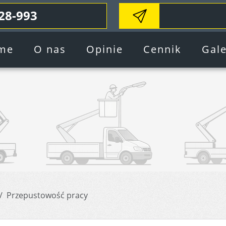
28-993
me
O nas
Opinie
Cennik
Gale
Przepustowość pracy