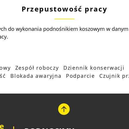
Przepustowość pracy
wych do wykonania podnośnikiem koszowym w danym c
acy.
powy
Zespół roboczy
Dziennik konserwacji
ść
Blokada awaryjna
Podparcie
Czujnik p